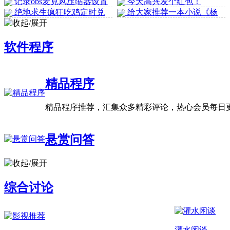
记录obs麦克风压缩器设置
版
今天高兴发个红包！
绝地求生疯狂吃鸡定时兑
给大家推荐一本小说《杨
换g-coin宝箱工具
戬人生长恨水长东》
软件程序
精品程序
精品程序推荐，汇集众多精彩评论，热心会员每日
悬赏问答
综合讨论
灌水闲谈