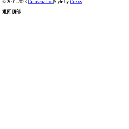
© 2001-2023
Comsenz Inc.
|
Style by
Coxxs
返回顶部