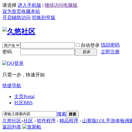
请选择
进入手机版
|
继续访问电脑版
设为首页
收藏本站
开启辅助访问
切换到窄版
找回密码
自动登录
密码
立即注册
登录
只需一步，快速开始
快捷导航
主页
Portal
社区
BBS
搜索
搜索
久悠社区
»
社区
›
软件程序
›
精品程序
›
山寨版LOL手游体验感
返回列表