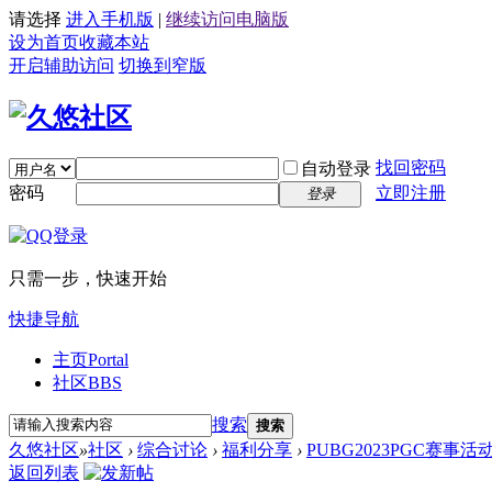
请选择
进入手机版
|
继续访问电脑版
设为首页
收藏本站
开启辅助访问
切换到窄版
找回密码
自动登录
密码
立即注册
登录
只需一步，快速开始
快捷导航
主页
Portal
社区
BBS
搜索
搜索
久悠社区
»
社区
›
综合讨论
›
福利分享
›
PUBG2023PGC赛事活
返回列表